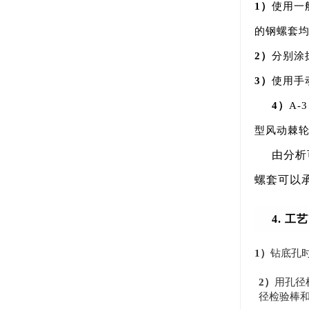
1）
使用一般
的钢螺套均
2）
分别涂
3）
使用手
4）
A-
型风动棘
由分析
螺套可以
4. 工
1）
钻底孔
2）
用孔径
径检验棒