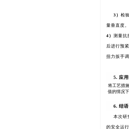
3）
检
量垂直度
4）
测量抗
后进行预
扭力扳手
5. 应
将工艺措施
值的情况下
6. 结语
本次研
的安全运