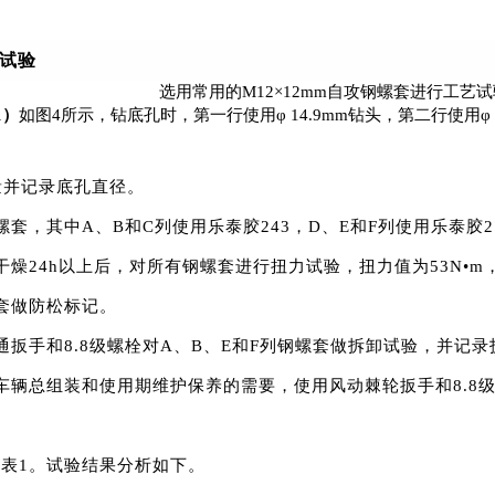
艺试验
选用常用的M12×12mm自攻钢螺套进行工艺
1）
如图4所示，钻底孔时，第一行使用φ 14.9mm钻头，第二行使用φ 1
量并记录底孔直径。
螺套，其中A、B和C列使用乐泰胶243，D、E和F列使用乐泰胶
干燥24h以上后，对所有钢螺套进行扭力试验，扭力值为53N•
套做防松标记。
通扳手和8.8级螺栓对A、B、E和F列钢螺套做拆卸试验，并记
车辆总组装和使用期维护保养的需要，使用风动棘轮扳手和8.8
表1。试验结果分析如下。