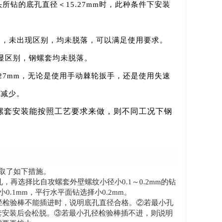
m钻头所钻的底孔直径＜15.27mm时，此种条件下安装
）内，未出现区别，均未脱落，可以满足使用要求。
显区别，钢螺套均未脱落。
15.27mm，无论是使用手动棘轮扳手，还是使用失速
著减少。
螺套安装能按照工艺要求来做，则不同工况下钢
取了如下措施。
再选择比自攻螺套外壁螺纹小径小0.1～0.2mm的钻
0.1mm，平行水平面钻选择小0.2mm。
径检验棒不能插进时，说明底孔直径合格。②若最小孔
套安装后会松脱。③若最小孔径检验棒插不进，则说明