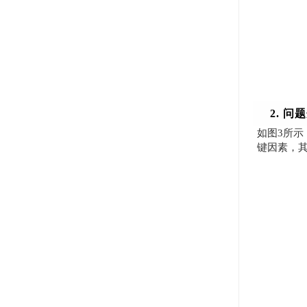
2. 问
如图3所
键因素，