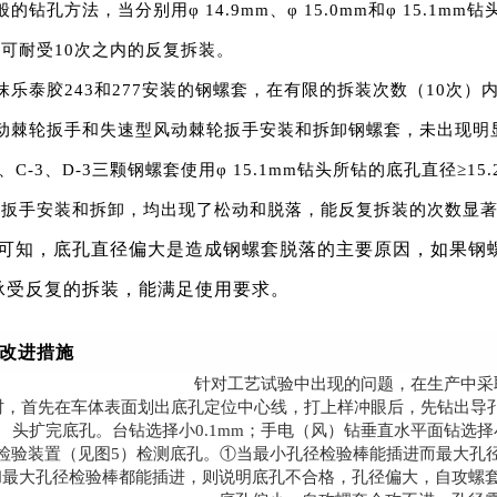
的钻孔方法，当分别用φ 14.9mm、φ 15.0mm和φ 15.1m
可耐受10次之内的反复拆装。
抹乐泰胶243和277安装的钢螺套，在有限的拆装次数（10次
动棘轮扳手和失速型风动棘轮扳手安装和拆卸钢螺套，未出现明
3、C-3、D-3三颗钢螺套使用φ 15.1mm钻头所钻的底孔直径≥
轮扳手安装和拆卸，均出现了松动和脱落，能反复拆装的次数显
可知，底孔直径偏大是造成钢螺套脱落的主要原因，如果钢
承受反复的拆装，能满足使用要求。
艺改进措施
针对工艺试验中出现的问题，在生产中采
时，首先在车体表面划出底孔定位中心线，打上样冲眼后，先钻出导孔，
头扩完底孔。台钻选择小0.1mm；手电（风）钻垂直水平面钻选择小
检验装置（见图5）检测底孔。①当最小孔径检验棒能插进而最大孔
和最大孔径检验棒都能插进，则说明底孔不合格，孔径偏大，自攻螺