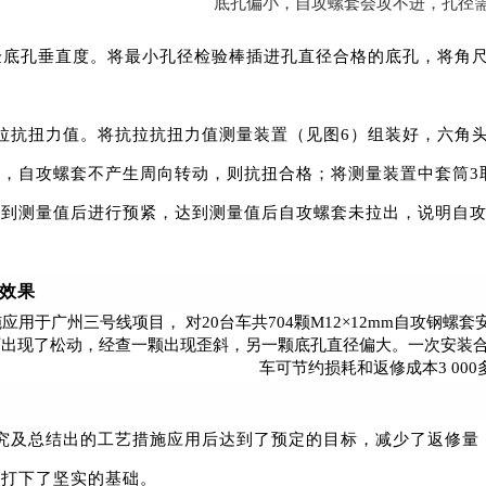
底孔偏小，自攻螺套会攻不进，孔径
验底孔垂直度。将最小孔径检验棒插进孔直径合格的底孔，将角
。
拉抗扭力值。将抗拉抗扭力值测量装置（见图6）组装好，六角
紧，自攻螺套不产生周向转动，则抗扭合格；将测量装置中套筒3
调到测量值后进行预紧，达到测量值后自攻螺套未拉出，说明自
用效果
应用于广州三号线项目， 对20台车共704颗M12×12mm自攻钢螺
出现了松动，经查一颗出现歪斜，另一颗底孔直径偏大。一次安装合格
车可节约损耗和返修成本3 000
究及总结出的工艺措施应用后达到了预定的目标，减少了返修量
行打下了坚实的基础。