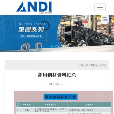
展
开
导
航
首页-
新闻中心-详情
常用钢材资料汇总
2023-03-03