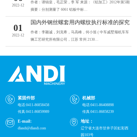
作者：谭锦皇，毛正荣，李 军 来源：《铝加工》2012年第5期
2022-12
摘要：分别测量了 6061 铝板中标…
国内外钢丝螺套用内螺纹执行标准的探究
01
作者：李颖诚，刘克希，马高峰，何小笛 ( 中车戚墅堰机车车
2022-12
辆工艺研究所有限公司，江苏 常州 2130…
紧固件部
机械部
电话:0411-86858458
电话:0411-86408898
传真:0411-86859989
传真:0411-86858239
E-mail:
地址：
dlandi@dlandi.com
辽宁省大连市甘井子区虹彩西
园103号