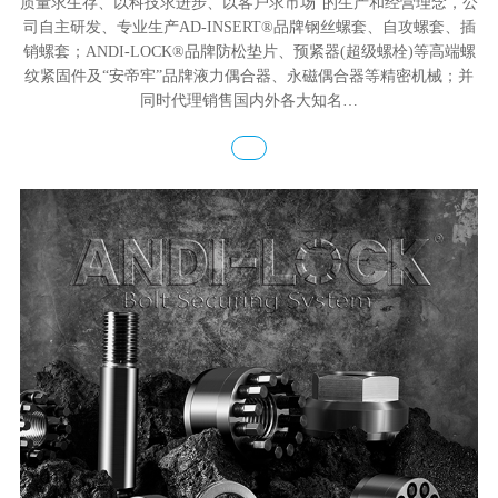
质量求生存、以科技求进步、以客户求市场"的生产和经营理念，公
司自主研发、专业生产AD-INSERT®品牌钢丝螺套、自攻螺套、插
销螺套；ANDI-LOCK®品牌防松垫片、预紧器(超级螺栓)等高端螺
纹紧固件及“安帝牢”品牌液力偶合器、永磁偶合器等精密机械；并
同时代理销售国内外各大知名…